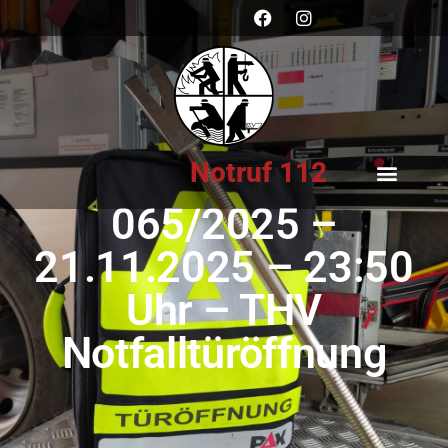
Notruf 112
065/2025 –
21.11.2025 – 23:50
Uhr – THV
Notfalltüröffnung