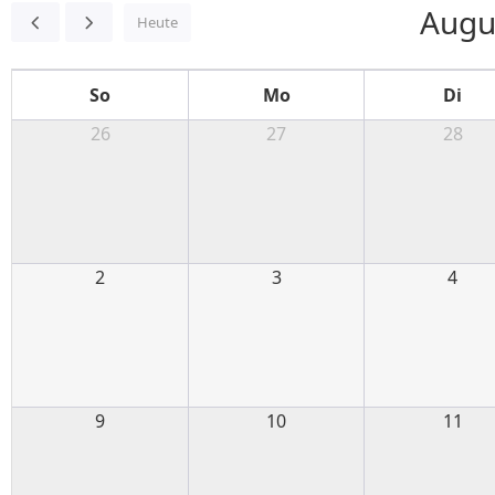
Augu
Heute
So
Mo
Di
26
27
28
2
3
4
9
10
11