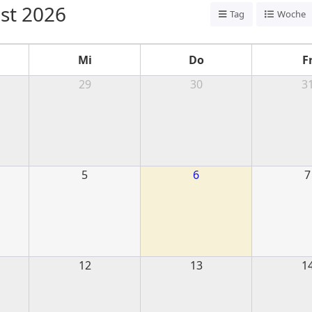
st 2026
Tag
Woche
Mi
Do
F
29
30
3
5
6
7
12
13
1