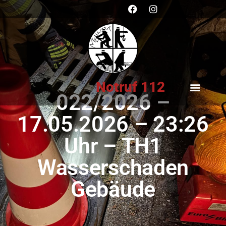
Notruf 112
022/2026 –
17.05.2026 – 23:26
Uhr – TH1
Wasserschaden
Gebäude