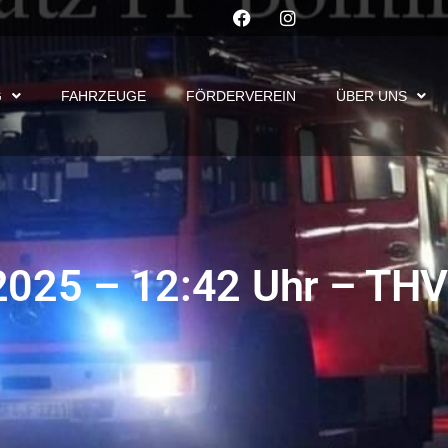
G
FAHRZEUGE
FÖRDERVEREIN
ÜBER UNS
025 – 12:42 Uhr – THV-