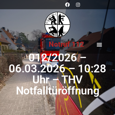
Notruf 112
012/2026 –
06.03.2026 – 10:28
Uhr – THV
Notfalltüröffnung