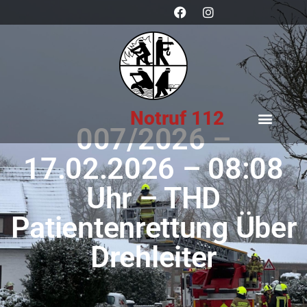
Notruf 112
007/2026 –
17.02.2026 – 08:08
Uhr – THD
Patientenrettung Über
Drehleiter