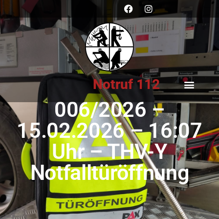
Notruf 112
006/2026 –
15.02.2026 – 16:07
Uhr – THV-Y
Notfalltüröffnung