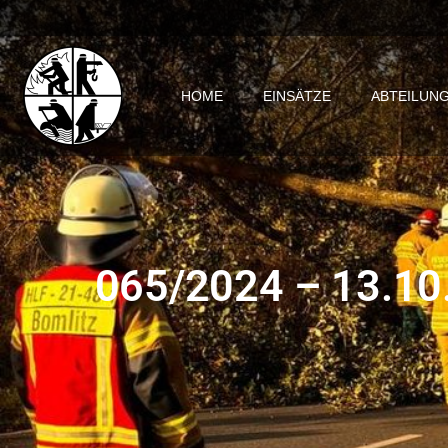
HOME
EINSÄTZE
ABTEILUN
065/2024 – 13.10