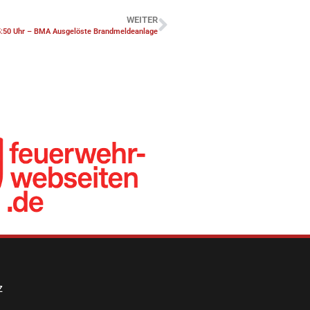
WEITER
5:50 Uhr – BMA Ausgelöste Brandmeldeanlage
z