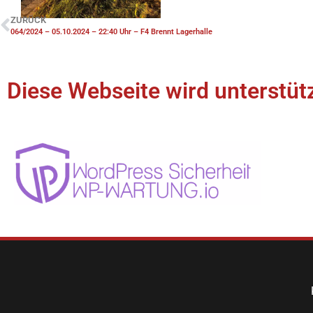
ZURÜCK
064/2024 – 05.10.2024 – 22:40 Uhr – F4 Brennt Lagerhalle
Diese Webseite wird unterstütz