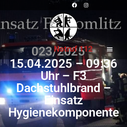
Notruf 112
023/2025 –
15.04.2025 – 09:36
Uhr – F3
Dachstuhlbrand –
Einsatz
Hygienekomponente