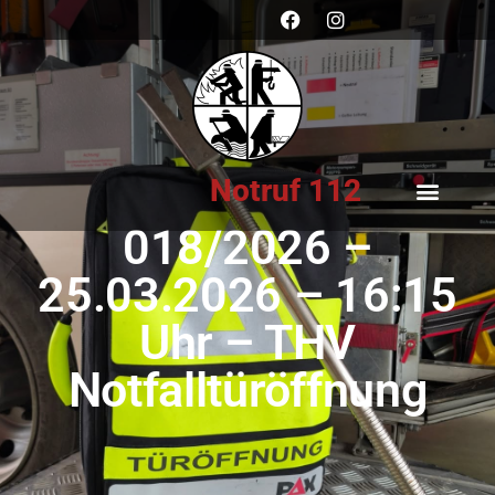
Notruf 112
018/2026 –
25.03.2026 – 16:15
Uhr – THV
Notfalltüröffnung