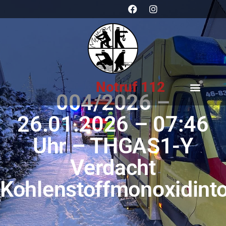
Notruf 112
004/2026 –
26.01.2026 – 07:46
Uhr – THGAS1-Y
Verdacht
Kohlenstoffmonoxidinto