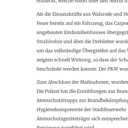
entdeckt, welche sofort über den Notruf 
Als die Einsatzkräfte aus Walsrode und H
Feuer bereits auf ein Fahrzeug, das Carpo
angebauten Einfamilienhauses übergegri
Strahlrohre und über die Drehleiter wur
um das vollständige Übergreifen auf d
zeigten schnell Wirkung, so dass der Sch
beschränkt werden konnte. Der PKW wur
Zum Abschluss der Maßnahmen, wurden Te
Die Polizei hat die Ermittlungen zur B
Atemschutztrupps zur Brandbekämpfung 
Hygienekomponente der Stadtfeuerwehr z
Atemschutzgeräteträger sich entspreche
Reinigung zugeführt wird.