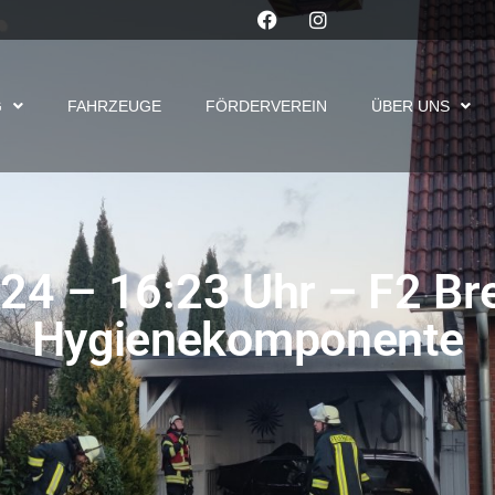
G
FAHRZEUGE
FÖRDERVEREIN
ÜBER UNS
4 – 16:23 Uhr – F2 Bre
Hygienekomponente