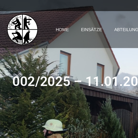
HOME
EINSÄTZE
ABTEILUN
002/2025 – 11.01.202